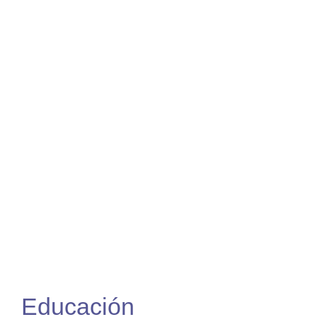
mejorar la
calidad de vida
de muchas
personas
Educación